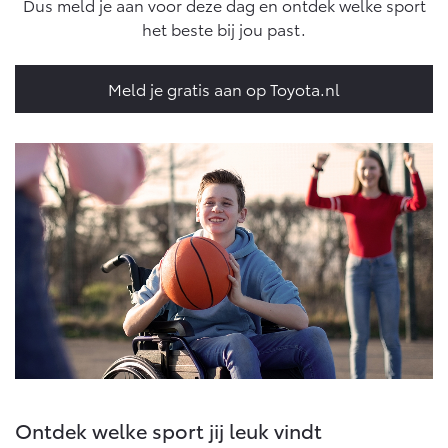
Dus meld je aan voor deze dag en ontdek welke sport
het beste bij jou past.
Onderdelen
Accessoires
Banden
Meld je gratis aan op Toyota.nl
Connected
Connected Services
MyToyota login
MyToyota App
Abonnementen
Multimedia
Connected check
Navigatie updates
Ontdek welke sport jij leuk vindt