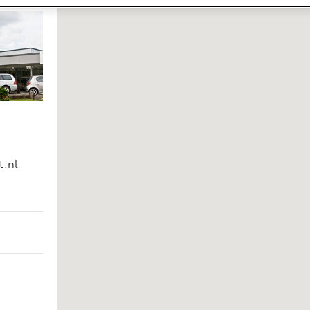
ervices
gin
pp
ten
t.nl
check
pdates