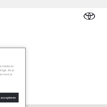
Schade melden
delen & Accessoires
Werkplaatsafspraak
delen
maken
soires
en
Contact en route
al media en
ijgt. Als je
en kunt je
s accepteren