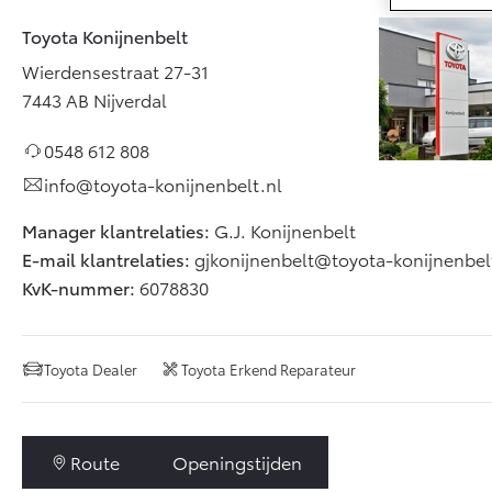
Wierdensestraat 27-31
,
7443 AB
Nijverdal
Toyota Konijnenbelt
+31548612808
info@toyota-konijnenbelt.nl
Connected
Wierdensestraat 27-31
Maandag
09:00 - 18:00
7443 AB Nijverdal
Dinsdag
09:00 - 18:00
Connected S
Woensdag
09:00 - 18:00
0548 612 808
MyToyota lo
Donderdag
09:00 - 18:00
Vrijdag
info@toyota-konijnenbelt.nl
09:00 - 18:00
MyToyota A
Zaterdag
09:00 - 16:00
Abonnemen
Manager klantrelaties:
G.J. Konijnenbelt
Zondag
Gesloten
E-mail klantrelaties:
gjkonijnenbelt@toyota-konijnenbel
Multimedia
KvK-nummer:
6078830
Connected 
Navigatie u
Toyota Dealer
Toyota Erkend Reparateur
Route
Openingstijden