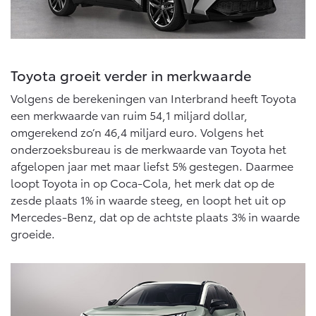
Onderdelen
Accessoires
Banden
Toyota groeit verder in merkwaarde
Volgens de berekeningen van Interbrand heeft Toyota
Connected
een merkwaarde van ruim 54,1 miljard dollar,
omgerekend zo’n 46,4 miljard euro. Volgens het
Connected Services
onderzoeksbureau is de merkwaarde van Toyota het
afgelopen jaar met maar liefst 5% gestegen. Daarmee
MyToyota login
loopt Toyota in op Coca-Cola, het merk dat op de
MyToyota App
zesde plaats 1% in waarde steeg, en loopt het uit op
Abonnementen
Mercedes-Benz, dat op de achtste plaats 3% in waarde
Multimedia
groeide.
Connected check
Navigatie updates