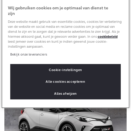
zich
Aircoservice
Wij gebruiken cookies om je optimaal van dienst te
Vakantiecheck
Nieuws |
27-10-2021
Delen:
Contact en route
zijn
Hybride zekerheidscontrole
Deze website maakt gebruik van essentiële cookies, cookies ter verbetering
van de website en social media en reclame cookies om je optimaal van
Toyota handleidingen
dienst te zijn en te zorgen dat je relevante advertenties te zien krijgt. Als je
Toyota is het waardevolste automerk ter wereld. Dat
Toyota Service Documentatie (SIL)
hiermee akkoord gaat, kunt je gewoon verder gaan. In ons
cookiebeleid
blijkt uit de ranglijst die het gerenommeerde
leest jemeer over cookies en kunt je indien gewenst jouw cookie-
internationale merkenonderzoeksbureau Interbrand
instellingen aanpassen.
heeft opgesteld over 2021. Toyota staat op plaats 7 van
Bekijk onze leveranciers
Schade & Garantie
de ranglijst van waardevolste wereldmerken en
daarmee schaart het zich tussen iconische merken als
Cookie-instellingen
Toyota Pechhulp
Apple, Amazon, Coca-Cola, Disney en McDonalds. En
Schade & Glasherstel
dus vóór alle andere automerken.
Alle cookies accepteren
Toyota fabrieksgarantie
Alles afwijzen
10 jaar Toyota garantie
10 jaar batterijgarantie
Onderdelen & Accessoires